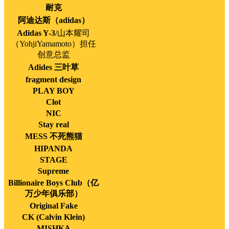
耐克
阿迪达斯（adidas）
Adidas Y-3
/山本耀司
（YohjiYamamoto）担任
创意总监
Adides 三叶草
fragment design
PLAY BOY
Clot
NIC
Stay real
MESS 不死熊猫
HIPANDA
STAGE
Supreme
Billionaire Boys Club（亿
万少年俱乐部）
Original Fake
CK (Calvin Klein)
MISHKA